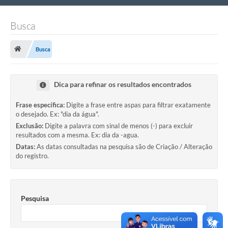
Nossa Cidade
Busca
Links Úteis
Busca
Telefones Úteis
Estrutura Administrativa
Dica para refinar os resultados encontrados
Galeria de Fotos
Frase específica:
Digite a frase entre aspas para filtrar exatamente
o desejado. Ex: "dia da água".
Galeria de Vídeos
Exclusão:
Digite a palavra com sinal de menos (-) para excluir
resultados com a mesma. Ex: dia da -agua.
Datas:
As datas consultadas na pesquisa são de Criação / Alteração
do registro.
Pesquisa