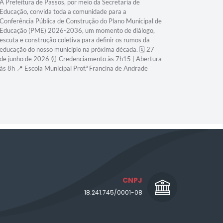
A Prefeitura de Passos, por meio da Secretaria de
Educação, convida toda a comunidade para a
Conferência Pública de Construção do Plano Municipal de
Educação (PME) 2026-2036, um momento de diálogo,
escuta e construção coletiva para definir os rumos da
educação do nosso município na próxima década. 🗓️ 27
de junho de 2026 ⏰ Credenciamento às 7h15 | Abertura
às 8h 📍 Escola Municipal Prof.ª Francina de Andrade
CNPJ
18.241.745/0001-08