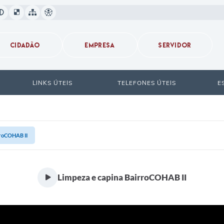
CIDADÃO
EMPRESA
SERVIDOR
LINKS ÚTEIS
TELEFONES ÚTEIS
E
rroCOHAB II
Limpeza e capina BairroCOHAB II