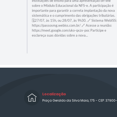
instituições de ensino para uma apresentação on-line
sobre o Módulo Educacional da NFS-e. A participação é
importante para garantir a correta implantação da nova
sistemática e o cumprimento das obrigações tributárias.
🗓️27/07, às 15h, ou 28/07, às 9h30. 🔗 Sistema WebISS:
https://passosmg.webiss.com.br/ 🔗 Acesse a reunião:
https://meet.google.com/uko-qxzx-poc Participe e
esclareça suas dúvidas sobre a nova...
Localização
Praça Geraldo da Silva Maia, 175 - CEP: 37900