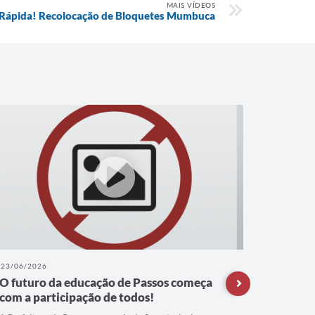
MAIS VÍDEOS
Rápida! Recolocação de Bloquetes Mumbuca
23/06/2026
22/06/202
O futuro da educação de Passos começa
A refor
com a participação de todos!
Compart
segue a