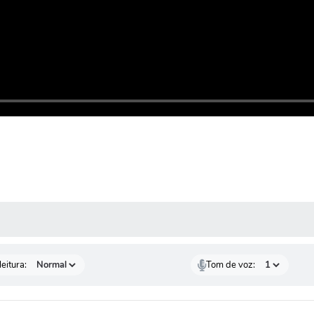
 MÍDIAS
eitura:
Tom de voz: