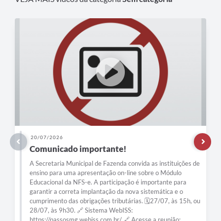
23/06/2026
A cada dia que passa, nosso novo PSF Nov
Passos vai tomando forma.
ituições de
ódulo
te para
a e o
 às 15h, ou
ião: