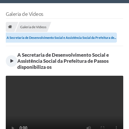
Nossa Cidade
Galeria de Vídeos
Links Úteis
Galeria de Vídeos
Telefones Úteis
A Secretaria de Desenvolvimento Social e Assistência Social da Prefeitura de...
Estrutura Administrativa
A Secretaria de Desenvolvimento Social e
Galeria de Fotos
Assistência Social da Prefeitura de Passos
Galeria de Vídeos
disponibiliza os