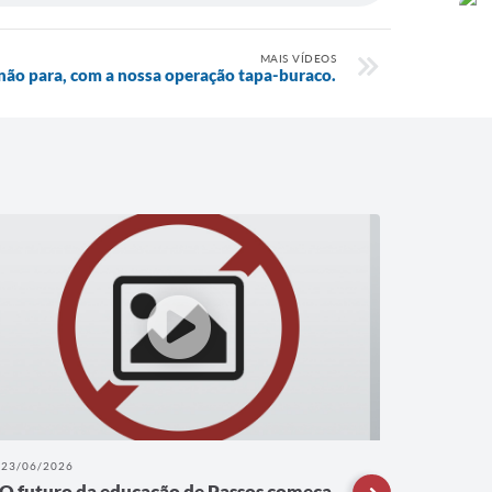
MAIS VÍDEOS
não para, com a nossa operação tapa-buraco.
23/06/2026
22/06/202
O futuro da educação de Passos começa
A refor