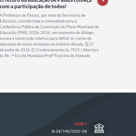
com a participação de todos!
Compart
segue a
A Prefeitura de Passos, por meio da Secretaria de
Educação, convida toda a comunidade para a
Conferência Pública de Construção do Plano Municipal de
Educação (PME) 2026-2036, um momento de diálogo,
escuta e construção coletiva para definir os rumos da
educação do nosso município na próxima década. 🗓️ 27
de junho de 2026 ⏰ Credenciamento às 7h15 | Abertura
às 8h 📍 Escola Municipal Prof.ª Francina de Andrade
CNPJ
18.241.745/0001-08