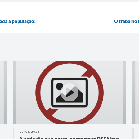
 toda a população!
O trabalho 
23/06/2026
A cada dia que passa, nosso novo PSF Nova