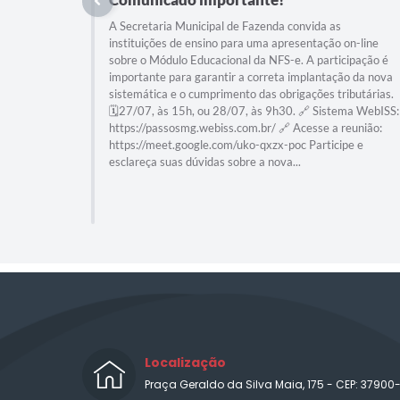
A Secretaria Municipal de Fazenda convida as
instituições de ensino para uma apresentação on-line
sobre o Módulo Educacional da NFS-e. A participação é
importante para garantir a correta implantação da nova
sistemática e o cumprimento das obrigações tributárias.
🗓️27/07, às 15h, ou 28/07, às 9h30. 🔗 Sistema WebISS:
https://passosmg.webiss.com.br/ 🔗 Acesse a reunião:
https://meet.google.com/uko-qxzx-poc Participe e
esclareça suas dúvidas sobre a nova...
Localização
Praça Geraldo da Silva Maia, 175 - CEP: 37900