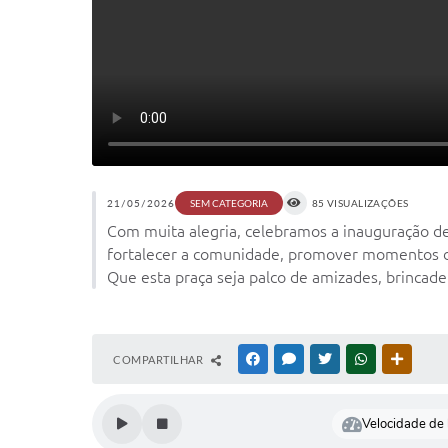
21/05/2026
85 VISUALIZAÇÕES
SEM CATEGORIA
Com muita alegria, celebramos a inauguração de
fortalecer a comunidade, promover momentos de
Que esta praça seja palco de amizades, brincad
COMPARTILHAR
FACEBOOK
MESSENGER
TWITTER
WHATSAPP
OUTRAS
Velocidade de l