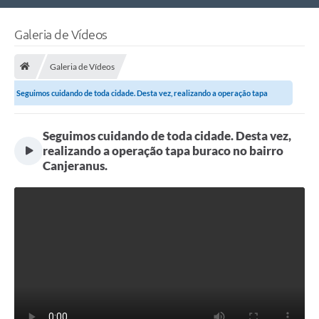
Nossa Cidade
Galeria de Vídeos
Links Úteis
Galeria de Vídeos
Telefones Úteis
Seguimos cuidando de toda cidade. Desta vez, realizando a operação tapa
Estrutura Administrativa
buraco...
Seguimos cuidando de toda cidade. Desta vez,
Galeria de Fotos
realizando a operação tapa buraco no bairro
Galeria de Vídeos
Canjeranus.