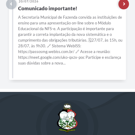
20/07/2026
Comunicado importante!
A Secretaria Municipal de Fazenda convida as instituições de
ensino para uma apresentação on-line sobre o Módulo
Educacional da NFS-e. A participação é importante para
garantir a correta implantação da nova sistemática e o
cumprimento das obrigações tributárias. 🗓️27/07, às 15h, ou
28/07, às 9h30. 🔗 Sistema WebISS:
https://passosmg.webiss.com.br/ 🔗 Acesse a reunião:
https://meet.google.com/uko-qxzx-poc Participe e esclareça
suas dúvidas sobre a nova...