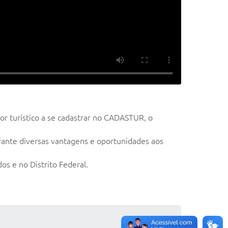
tor turístico a se cadastrar no CADASTUR, o
garante diversas vantagens e oportunidades aos
s e no Distrito Federal.