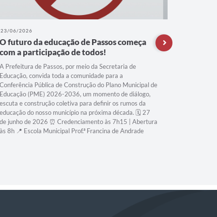
23/06/2026
22/06/202
O futuro da educação de Passos começa
A refor
com a participação de todos!
Compart
segue a
A Prefeitura de Passos, por meio da Secretaria de
Educação, convida toda a comunidade para a
Conferência Pública de Construção do Plano Municipal de
Educação (PME) 2026-2036, um momento de diálogo,
escuta e construção coletiva para definir os rumos da
educação do nosso município na próxima década. 🗓️ 27
de junho de 2026 ⏰ Credenciamento às 7h15 | Abertura
às 8h 📍 Escola Municipal Prof.ª Francina de Andrade