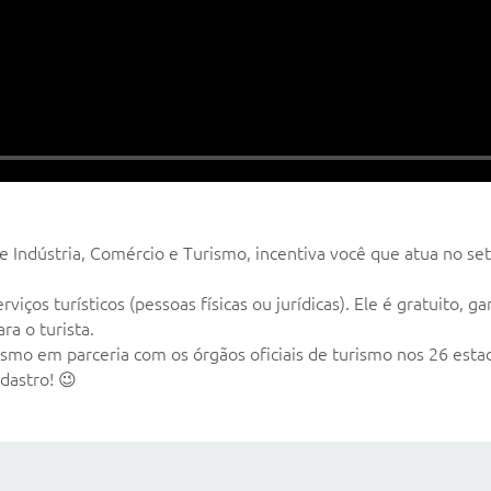
de Indústria, Comércio e Turismo, incentiva você que atua no se
ços turísticos (pessoas físicas ou jurídicas). Ele é gratuito, 
ra o turista.
mo em parceria com os órgãos oficiais de turismo nos 26 estado
adastro! 😉
 MÍDIAS