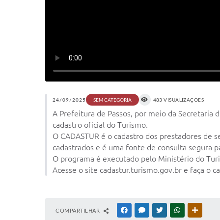
24/09/2025
483 VISUALIZAÇÕES
SEM CATEGORIA
A Prefeitura de Passos, por meio da Secretaria 
cadastro oficial do Turismo.
O CADASTUR é o cadastro dos prestadores de servi
cadastrados e é uma fonte de consulta segura pa
O programa é executado pelo Ministério do Turis
Acesse o site cadastur.turismo.gov.br e faça o c
COMPARTILHAR
FACEBOOK
MESSENGER
TWITTER
WHATSAPP
OUTRAS