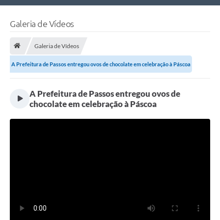
Nossa Cidade
Galeria de Vídeos
Links Úteis
Galeria de Vídeos
Telefones Úteis
A Prefeitura de Passos entregou ovos de chocolate em celebração à Páscoa
Estrutura Administrativa
A Prefeitura de Passos entregou ovos de
Galeria de Fotos
chocolate em celebração à Páscoa
Galeria de Vídeos