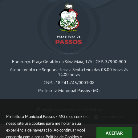
Endereço: Praça Geraldo da Silva Maia, 175 | CEP: 37900-900
Atendimento de Segunda-feira a Sexta-feira das 08:00 horas às
14:00 horas
CNPJ: 18.241.745/0001-08
Prefeitura Municipal Passos - MG
Versão do Sistema:
3.5.3 - 19/06/2026
Prefeitura Municipal Passos - MG e os cookies:
Portal atualizado em:
07/08/2026 10:44
Dados Abertos
nosso site usa cookies para melhorar a sua
experiência de navegação. Ao continuar você
ACEITAR
concorda com a nossa
Política de Cookies
e
Copyright Instar - 2006-2026. Todos os direitos reservados -