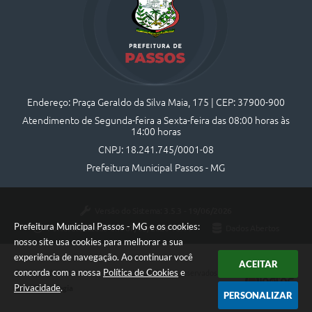
Endereço: Praça Geraldo da Silva Maia, 175 | CEP: 37900-900
Atendimento de Segunda-feira a Sexta-feira das 08:00 horas às
14:00 horas
CNPJ: 18.241.745/0001-08
Prefeitura Municipal Passos - MG
Versão do Sistema:
3.5.3 - 19/06/2026
Prefeitura Municipal Passos - MG e os cookies:
Portal atualizado em:
07/08/2026 10:44
Dados Abertos
nosso site usa cookies para melhorar a sua
experiência de navegação. Ao continuar você
ACEITAR
concorda com a nossa
Política de Cookies
e
Copyright Instar - 2006-2026. Todos os direitos reservados -
Privacidade
.
Instar Tecnologia
PERSONALIZAR