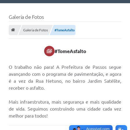
Nossa Cidade
Galeria de Fotos
Links Úteis
Galeria de Fotos
#TomeAsfalto
Telefones Úteis
Estrutura Administrativa
#TomeAsfalto
Galeria de Fotos
Galeria de Vídeos
O trabalho não para! A Prefeitura de Passos segue
avançando com o programa de pavimentação, e agora
é a vez da Rua Netuno, no bairro Jardim Satélite,
receber o asfalto.
Mais infraestrutura, mais segurança e mais qualidade
de vida. Seguimos construindo uma cidade cada vez
melhor para todos!