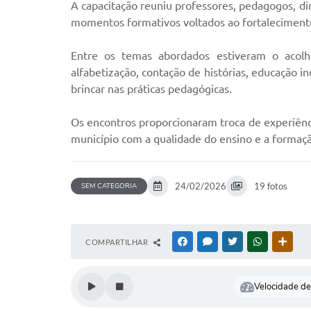
A capacitação reuniu professores, pedagogos, di
momentos formativos voltados ao fortaleciment
Entre os temas abordados estiveram o acolhi
alfabetização, contação de histórias, educação inc
brincar nas práticas pedagógicas.
Os encontros proporcionaram troca de experiênci
município com a qualidade do ensino e a forma
24/02/2026
19 fotos
SEM CATEGORIA
COMPARTILHAR
FACEBOOK
MESSENGER
TWITTER
WHATSAPP
OUTR
Velocidade de 