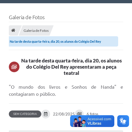
Nossa Cidade
Galeria de Fotos
Links Úteis
Galeria de Fotos
Telefones Úteis
Na tarde desta quarta-feira, dia 20, os alunos do Colégio Del Rey
Estrutura Administrativa
apresentaram...
Galeria de Fotos
Na tarde desta quarta-feira, dia 20, os alunos
do Colégio Del Rey apresentaram a peça
Galeria de Vídeos
teatral
"O mundo dos livros e Sonhos de Nanda" e
contagiaram o público.
22/08/2025
6 fotos
SEM CATEGORIA