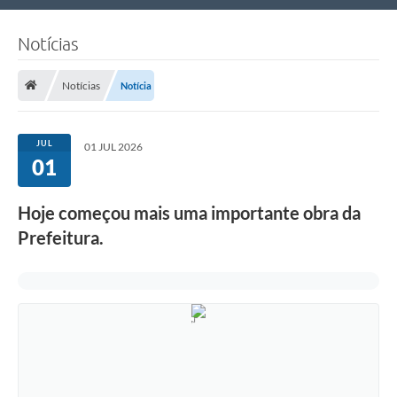
Nossa Cidade
Notícias
Links Úteis
Notícias
Notícia
Telefones Úteis
Estrutura Administrativa
JUL
01 JUL 2026
01
Galeria de Fotos
Galeria de Vídeos
Hoje começou mais uma importante obra da
Prefeitura.