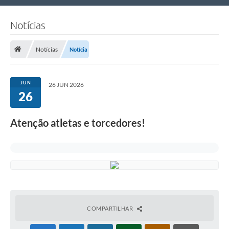
Nossa Cidade
Notícias
Links Úteis
Notícias
Notícia
Telefones Úteis
Estrutura Administrativa
JUN
26 JUN 2026
26
Galeria de Fotos
Galeria de Vídeos
Atenção atletas e torcedores!
COMPARTILHAR