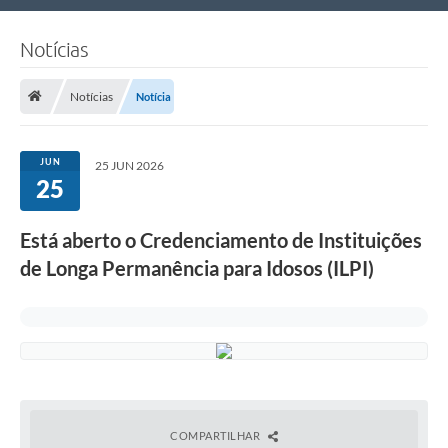
Nossa Cidade
Notícias
Links Úteis
Notícias
Notícia
Telefones Úteis
Estrutura Administrativa
JUN
25 JUN 2026
25
Galeria de Fotos
Galeria de Vídeos
Está aberto o Credenciamento de Instituições
de Longa Permanência para Idosos (ILPI)
COMPARTILHAR