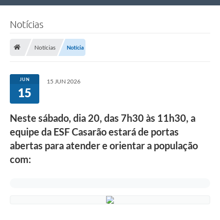
Nossa Cidade
Notícias
Links Úteis
Notícias
Notícia
Telefones Úteis
Estrutura Administrativa
JUN
15 JUN 2026
15
Galeria de Fotos
Galeria de Vídeos
Neste sábado, dia 20, das 7h30 às 11h30, a
equipe da ESF Casarão estará de portas
abertas para atender e orientar a população
com: