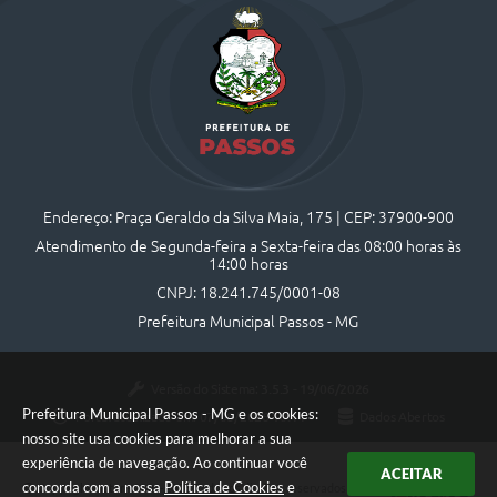
Endereço: Praça Geraldo da Silva Maia, 175 | CEP: 37900-900
Atendimento de Segunda-feira a Sexta-feira das 08:00 horas às
14:00 horas
CNPJ: 18.241.745/0001-08
Prefeitura Municipal Passos - MG
Versão do Sistema:
3.5.3 - 19/06/2026
Prefeitura Municipal Passos - MG e os cookies:
Portal atualizado em:
07/08/2026 10:44
Dados Abertos
nosso site usa cookies para melhorar a sua
experiência de navegação. Ao continuar você
ACEITAR
concorda com a nossa
Política de Cookies
e
Copyright Instar - 2006-2026. Todos os direitos reservados -