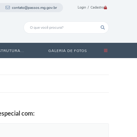
contato@passos.mg.gov.br
Login / Cadastro
STRUTURA...
GALERIA DE FOTOS
especial com: