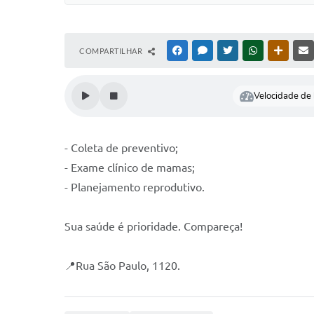
COMPARTILHAR
FACEBOOK
MESSENGER
TWITTER
WHATSAPP
OUTRAS
Velocidade de l
- Coleta de preventivo;
- ⁠Exame clínico de mamas;
- ⁠Planejamento reprodutivo.
Sua saúde é prioridade. Compareça!
📍Rua São Paulo, 1120.