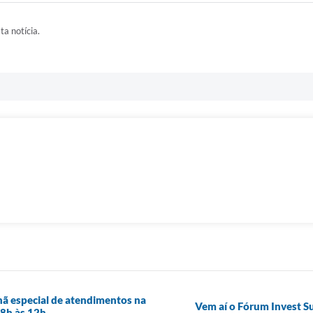
ta notícia.
hã especial de atendimentos na
Vem aí o Fórum Invest S
 8h às 12h.