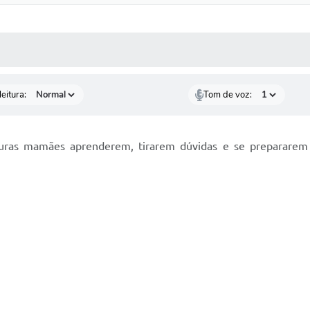
 MÍDIAS
RECEBA NOTÍCIAS
eitura:
Tom de voz:
ras mamães aprenderem, tirarem dúvidas e se prepararem