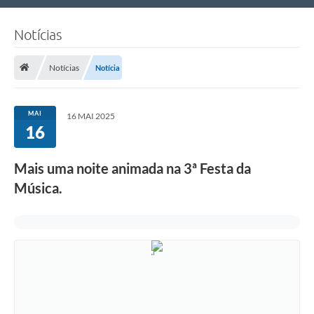
Nossa Cidade
Notícias
Links Úteis
Notícias
Notícia
Telefones Úteis
Estrutura Administrativa
MAI
16 MAI 2025
16
Galeria de Fotos
Galeria de Vídeos
Mais uma noite animada na 3ª Festa da
Música.