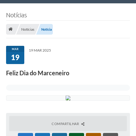
Nossa Cidade
Notícias
Links Úteis
Notícias
Notícia
Telefones Úteis
Estrutura Administrativa
MAR
19 MAR 2025
19
Galeria de Fotos
Galeria de Vídeos
Feliz Dia do Marceneiro
COMPARTILHAR