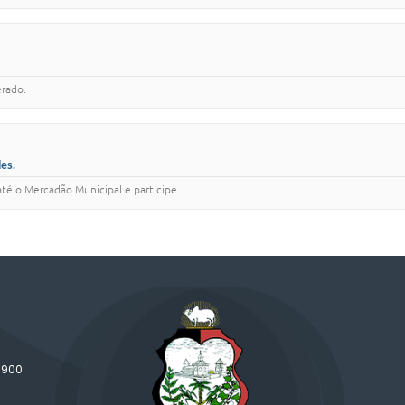
erado.
es.
té o Mercadão Municipal e participe.
-900