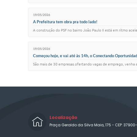
19/05/2026
A Prefeitura tem obra pra todo lado!
A construção do PSF no bairro João Paulo II está em ritmo acel
19/05/2026
Começou hoje, e vai até às 14h, o Conectando Oportunidad
São mais de 30 empresas ofertando vagas de emprego, venha a
Localização
Praça Geraldo da Silva Maia, 175 - CEP: 37900