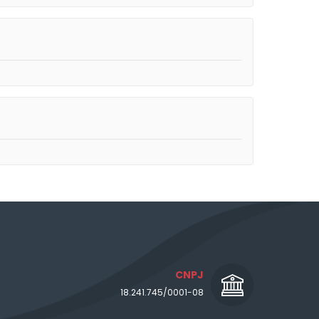
CNPJ
18.241.745/0001-08