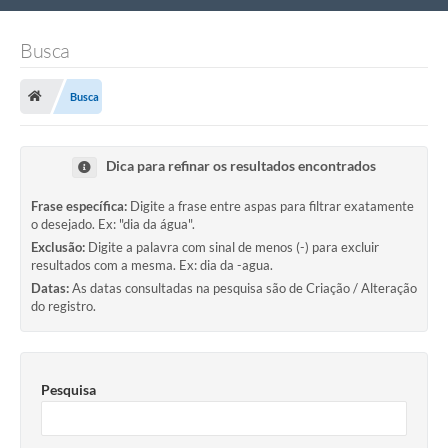
Nossa Cidade
Busca
Links Úteis
Busca
Telefones Úteis
Estrutura Administrativa
Dica para refinar os resultados encontrados
Galeria de Fotos
Frase específica:
Digite a frase entre aspas para filtrar exatamente
o desejado. Ex: "dia da água".
Galeria de Vídeos
Exclusão:
Digite a palavra com sinal de menos (-) para excluir
resultados com a mesma. Ex: dia da -agua.
Datas:
As datas consultadas na pesquisa são de Criação / Alteração
do registro.
Pesquisa