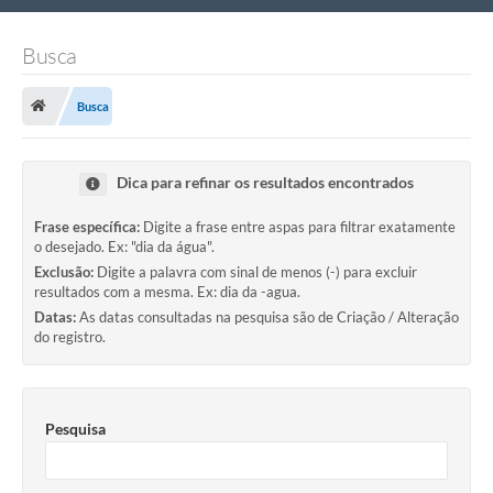
Nossa Cidade
Busca
Links Úteis
Busca
Telefones Úteis
Estrutura Administrativa
Dica para refinar os resultados encontrados
Galeria de Fotos
Frase específica:
Digite a frase entre aspas para filtrar exatamente
o desejado. Ex: "dia da água".
Galeria de Vídeos
Exclusão:
Digite a palavra com sinal de menos (-) para excluir
resultados com a mesma. Ex: dia da -agua.
Datas:
As datas consultadas na pesquisa são de Criação / Alteração
do registro.
Pesquisa